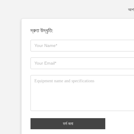
আপন
দ্রুত উদ্ধৃতি:
ফর্ম জমা