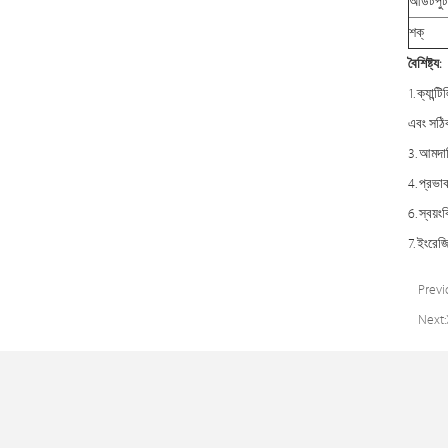
আউটপুট
শক্
বৈশিষ্ট্য:
1. ক্যান
এবং সঠি
3. আমদা
4. প্রভা
6. স্বয়
7. ইংরেজ
Previ
Next: