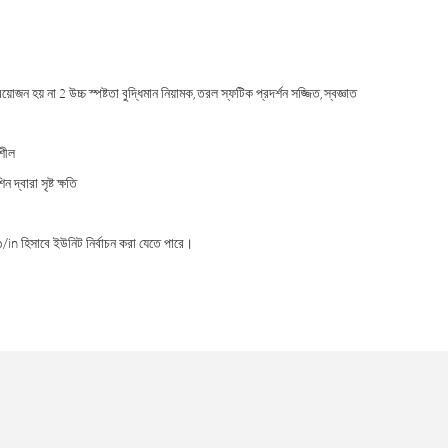
জন হয় না 2 উচ্চ স্পষ্টতা বুদ্ধিমান নিয়ামক, তরল স্ফটিক প্রদর্শন সজ্জিত, স্বজ্ঞাত
শীল
্বারা সৃষ্ট ক্ষতি
b/in হিসাবে ইউনিট নির্বাচন করা যেতে পারে।