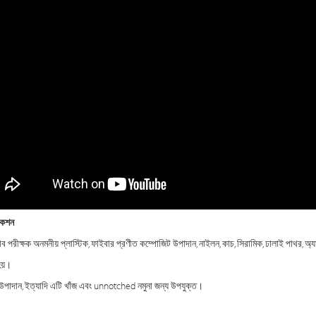
কেশন
ব পরীক্ষক অনমনীয় প্লাস্টিক, ফাইবার প্রণীত কম্পোজিট উপাদান, নাইলন, কাচ, সিরামিক, ঢালাই পাথর, অ্যা
হয়।
উপাদান, ইত্যাদি এটি খাঁজ এবং unnotched নমুনা জন্য উপযুক্ত।