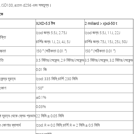
 ISO180, astm d256 এবং সমতুল্য।
কে
XJXD-5.5 টন
2 miliard > xjxd-50 t
Izod জন্য: 5.5J, 2.75J
Izod জন্য: 5.5J, 11J, 22J
শক্তি
চার্পির জন্য: 1J, 2J, 4J, 5J
চার্পির জন্য: 7.5J, 15J, 25J, 50J
্চতা
150 ° (সঠিকতা 0.01 °)
150 ° (সঠিকতা 0.01 °)
গতি
3.5 মিটার/সেকেন্ড, 2.9 মিটার/সেকেন্ড
3.5 মিটার/সেকেন্ড, 3.8 মিটার/সেকেন্ড
0.01 জি
কেন্দ্র দূরত্ব
Izod: 335 মিমি; চার্পি: 230 মিমি
ম কোণ
150°
±0.1%
0.03%
ষ্ঠ দূরত্ব থেকে ব্লেড প্রভাব
22 মিমি ± 0.05 মিমি
ং কোণার ব্যাসার্ধ
Izod: R = 0.8 মিমি; চার্পি: R = 2 মিমি ± 0.5 মিমি