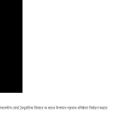
সবেস্টস বোর্ড, বৈদ্যুতিক হিসাবে অ ধাতব উপাদান প্রভাব বলিষ্ঠতা নির্ধারণ করতে