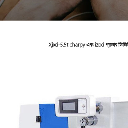
Xjxd-5.5t charpy এবং izod প্রভাব ডিজিটাল 