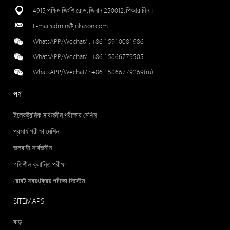
4915, পশ্চিম জিংশি রোড, জিনান 250012, পিআর চীন।
E-mail:
admin@jnkason.com
WhatsAPP/Wechat/ :
+86 15910081986
WhatsAPP/Wechat/ :
+86 15866779505
WhatsAPP/Wechat/ :
+86 15866779269(ru)
পণ
ইলেকট্রনিক সার্বজনীন পরীক্ষার মেশিন
প্রসার্য পরীক্ষা মেশিন
জলবাহী সার্বজনীন
গতিশীল ক্লান্তি পরীক্ষা
রোবট স্বয়ংক্রিয় পরীক্ষা সিস্টেম
SITEMAPS
বাড়