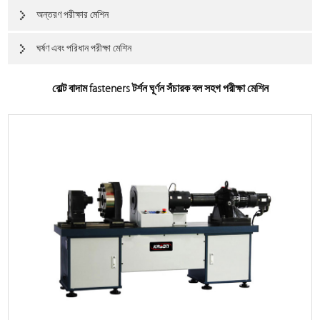
অন্তরণ পরীক্ষার মেশিন
ঘর্ষণ এবং পরিধান পরীক্ষা মেশিন
বোল্ট বাদাম fasteners টর্শন ঘূর্ণন সঁচারক বল সহগ পরীক্ষা মেশিন