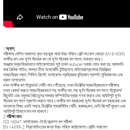
1.
অ্যাপ্
পরীক্ষার মেশিন প্রধানত বৃহৎ ষড়ভুজ মাথা উচ্চ শক্তি বোল্ট সংযোগ জোড়া (M16-M39)
অক্ষীয় বল এবং ঘূর্ণন সঁচারক বল (বা ঘূর্ণন সঁচারক বল সহগ) সনাক্ত করে।
সরঞ্জাম স্বয়ংক্রিয়ভাবে সাইক্লোয়েড সুই চাকা reducer দ্বারা লোড করা হয়, আমদানি
করা রৈখিক গাইড, সমস্ত চীনা অপারেটিং ইন্টারফেস, মাইক্রোপ্রসেসর নিয়ন্ত্রিত
স্বয়ংক্রিয় শক্ত, শিথিল, রিসেট, অপারেশন প্রক্রিয়ার বুদ্ধিমান প্রম্পট, সুবিধাজনক এবং
দ্রুত অপারেশন
যখন অক্ষীয় বল স্ট্যান্ডার্ড সেটিং মান পৌঁছেছে, তখন ডিটেক্টর স্বয়ংক্রিয়ভাবে পরীক্ষার
তথ্য রেকর্ড করবে, স্বয়ংক্রিয়ভাবে গড় অক্ষীয় বল, গড় ঘূর্ণন সঁচারক বল সহগ, স্ট্যান্ডার্ড
বিচ্যুতি এবং নমুনার বৈচিত্র্যের সমবায় কম্পিউটার দ্বারা গণনা করবে এবং আউটপুট ঘূর্ণন
সঁচারক বল সহগ প্রদর্শন করতে পারে।অক্ষীয় বল বক্ররেখা, ঘূর্ণন সঁচারক বল বক্ররেখা এবং
অন্যান্য বিষয় একই সময়ে, ডিটেক্টর প্যারামিটার সেটিং, ক্রমাঙ্কন, ডেটা রিপোর্ট মুদ্রণ এবং
আউটপুট হিসাবে ফাংশন থাকবে।
2.
পরীক্ষা মান:
ISO 16047: ফাস্টনারস--টর্কে/ক্ল্যাম্প বল পরীক্ষা
EN 14399-2: প্রিলোডিংয়ের জন্য উচ্চ-শক্তি কাঠামোগত বোল্টিং সমাবেশ.