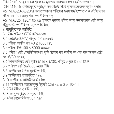
DIN 2510-5: হ্রাস করা শ্যাঙ্ক হেক্সাজার বাদামের সাথে বোল্টেড সংযোগ।
DIN 2510-6: কোমরযুক্ত শ্যাঙ্ক সহ বোল্টের সাথে ব্যবহারের জন্য ক্যাপ বাদাম।
ASTM A320/A320M: কম তাপমাত্রা পরিষেবা জন্য খাদ ইস্পাত এবং স্টেইনলেস
স্টীল bolting জন্য মান স্পেসিফিকেশন;
ASTM A325: 120/105 ksi ন্যূনতম প্রসার্য শক্তি জন্য স্ট্রাকচারাল বোল্ট জন্য
স্ট্যান্ডার্ড স্পেসিফিকেশন, তাপ চিকিত্সা;
3.
প্রযুক্তিগত পরামিতি:
3.1 উচ্চ শক্তি বোল্ট টর্চ পরীক্ষা বেঞ্চ
3.2 ভোল্টেজ: 380V; শক্তি: 2.0 কেওয়াট
3.3 পরীক্ষা অক্ষীয় বল: 40 ≤ 1000 kn;
3.4 পরীক্ষা টর্ক: 100 ≤ 5000 এনএম;
3.5 পরিমাপ বোল্ট স্পেসিফিকেশন: ঘূর্ণন সঁচারক বল, অক্ষীয় বল এবং বড় ষড়ভুজ বোল্ট
m16/39 সমবায়,
3.6 টর্শনাল শিয়ার বোল্ট ব্যাস: M16 ≤ M30, শক্তি গ্রেড 8.8 ≤ 12.9
3.7 পরিমাপ বোল্ট দৈর্ঘ্য: 60-480 মিমি
3.8 অক্ষীয় বল ইঙ্গিত ত্রুটি ± 1%;
3.9 অক্ষীয় বল পুনরাবৃত্তি: 1%;
3.10 অক্ষীয় রেজোলিউশন: 0.1 kn
3.11 অক্ষীয় বল যন্ত্রের শূন্য ড্রিফট (2h) FS: ± 5 × 10-4।
3.12 টর্ক ইঙ্গিত ত্রুটি: ± 1%;
3.13 টর্চ পুনরাবৃত্তিযোগ্যতা: 1%;
3.14 টর্ক রেজোলিউশন: 0.1 NM।