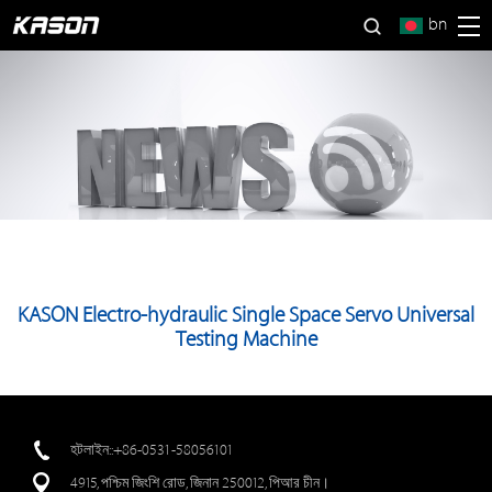
bn
KASON Electro-hydraulic Single Space Servo Universal
Testing Machine
হটলাইন::+86-0531-58056101
4915, পশ্চিম জিংশি রোড, জিনান 250012, পিআর চীন।