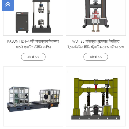
KASON HDT-একটি মাইক্রোকম্পিউটার
WDT 35 মাইক্রোপ্রসেসার নিয়ন্ত্রিত
সার্ভো ফ্যাটিগ টেস্টিং মেশিন
ইলেকট্রনিক সিঁড়ি স্ট্যাটিক লোড পরীক্ষা বেঞ্চ
আরো >>
আরো >>