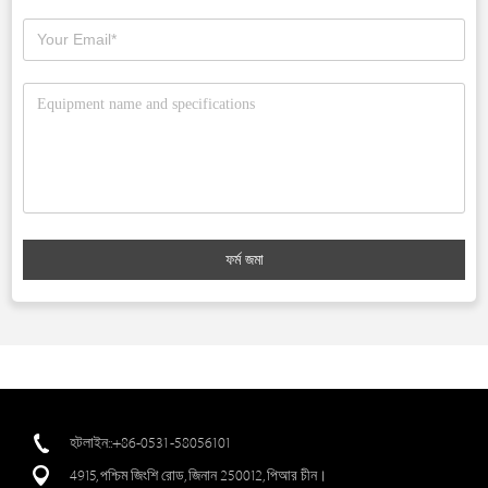
ফর্ম জমা
হটলাইন::+86-0531-58056101
4915, পশ্চিম জিংশি রোড, জিনান 250012, পিআর চীন।