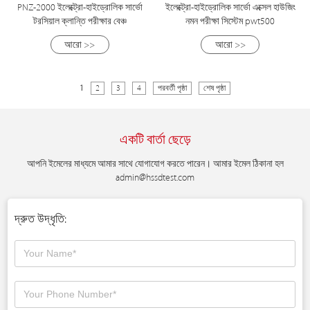
PNZ-2000 ইলেক্ট্রো-হাইড্রোলিক সার্ভো
ইলেক্ট্রো-হাইড্রোলিক সার্ভো এক্সেল হাউজিং
টরসিয়াল ক্লান্তি পরীক্ষার বেঞ্চ
নমন পরীক্ষা সিস্টেম pwt500
আরো >>
আরো >>
1
2
3
4
পরবর্তী পৃষ্ঠা
শেষ পৃষ্ঠা
একটি বার্তা ছেড়ে
আপনি ইমেলের মাধ্যমে আমার সাথে যোগাযোগ করতে পারেন। আমার ইমেল ঠিকানা হল
admin@hssdtest.com
দ্রুত উদ্ধৃতি: