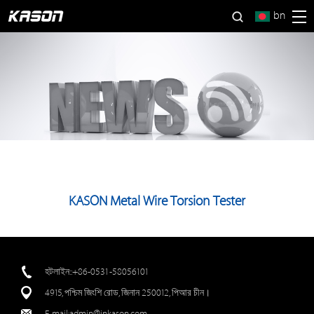
bn
KASON Metal Wire Torsion Tester
হটলাইন::+86-0531-58056101
4915, পশ্চিম জিংশি রোড, জিনান 250012, পিআর চীন।
E-mail:
admin@jnkason.com