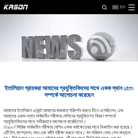
bn
ইতালিয়ান গ্রাহকরা আমাদের প্রযুক্তিবিদদের সাথে একক স্থান utm
সম্পর্কে আলোচনা করেছেন
আমাদের ইতালিয়ান এজেন্ট আমাদের কারখানা পরিদর্শন করতে চীনে এসেছিলেন, এবং
আমাদের একক-স্থান সার্বজনীন পরীক্ষার মেশিনের প্রযুক্তিগত বিবরণ সম্পর্কে
প্রযুক্তিবিদদের সাথে গভীরভাবে আলোচনা করেছিলেন।
Waw-f সিরিজ সার্বজনীন পরীক্ষার মেশিন একক কর্মক্ষেত্রের সাথে ডিজাইন করা হয়েছে।
এটি টান, কম্প্রেশন, নমন এবং কাঁটা পরীক্ষা করতে পারে। বল পরিমাপ লোড সেল মাধ্যমে