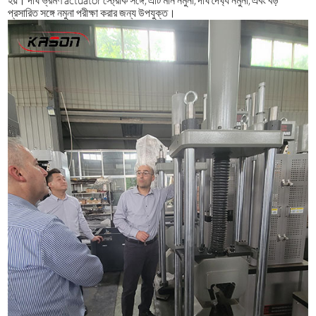
হয়। দীর্ঘ ভ্রমণ actuator স্ট্রোক সঙ্গে, এটি মান নমুনা, দীর্ঘ দৈর্ঘ্য নমুনা, এবং বড়
প্রসারিত সঙ্গে নমুনা পরীক্ষা করার জন্য উপযুক্ত।