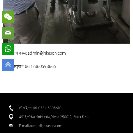
যোগাযোগ করুন: admin@jnkason.com
হোয়াটসঅ্যাপ: 86 17860598665
হটলাইন::+86-0531-58056101
4915, পশ্চিম জিংশি রোড, জিনান 250012, পিআর চীন।
E-mail:
admin@jnkason.com