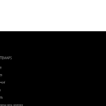
ITEMAPS
ড়
্য
্পর্কে
ব
িডি
মাদের সাথে যোগাযোগ