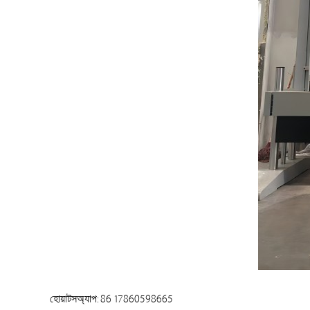
হোয়াটসঅ্যাপ: 86 17860598665