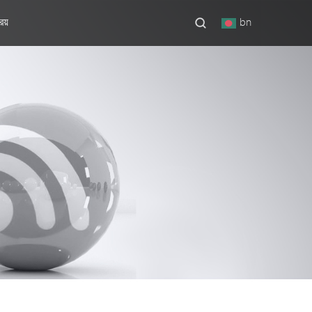
িয়
bn