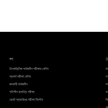
পণ
S
ইলেকট্রনিক সার্বজনীন পরীক্ষার মেশিন
বা
প্রসার্য পরীক্ষা মেশিন
পণ
জলবাহী সার্বজনীন
সম
গতিশীল ক্লান্তি পরীক্ষা
খ
রোবট স্বয়ংক্রিয় পরীক্ষা সিস্টেম
ভ
আ