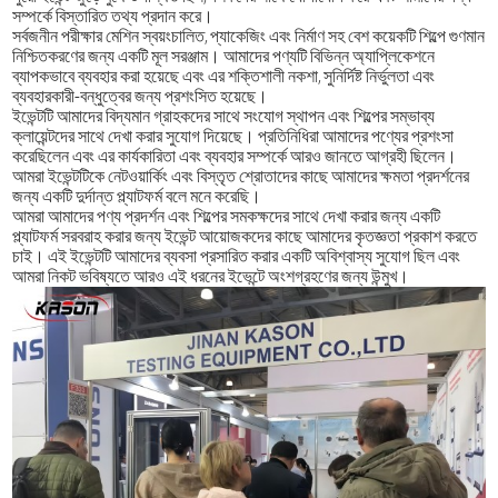
সম্পর্কে বিস্তারিত তথ্য প্রদান করে।
সর্বজনীন পরীক্ষার মেশিন স্বয়ংচালিত, প্যাকেজিং এবং নির্মাণ সহ বেশ কয়েকটি শিল্পে গুণমান
নিশ্চিতকরণের জন্য একটি মূল সরঞ্জাম। আমাদের পণ্যটি বিভিন্ন অ্যাপ্লিকেশনে
ব্যাপকভাবে ব্যবহার করা হয়েছে এবং এর শক্তিশালী নকশা, সুনির্দিষ্ট নির্ভুলতা এবং
ব্যবহারকারী-বন্ধুত্বের জন্য প্রশংসিত হয়েছে।
ইভেন্টটি আমাদের বিদ্যমান গ্রাহকদের সাথে সংযোগ স্থাপন এবং শিল্পের সম্ভাব্য
ক্লায়েন্টদের সাথে দেখা করার সুযোগ দিয়েছে। প্রতিনিধিরা আমাদের পণ্যের প্রশংসা
করেছিলেন এবং এর কার্যকারিতা এবং ব্যবহার সম্পর্কে আরও জানতে আগ্রহী ছিলেন।
আমরা ইভেন্টটিকে নেটওয়ার্কিং এবং বিস্তৃত শ্রোতাদের কাছে আমাদের ক্ষমতা প্রদর্শনের
জন্য একটি দুর্দান্ত প্ল্যাটফর্ম বলে মনে করেছি।
আমরা আমাদের পণ্য প্রদর্শন এবং শিল্পের সমকক্ষদের সাথে দেখা করার জন্য একটি
প্ল্যাটফর্ম সরবরাহ করার জন্য ইভেন্ট আয়োজকদের কাছে আমাদের কৃতজ্ঞতা প্রকাশ করতে
চাই। এই ইভেন্টটি আমাদের ব্যবসা প্রসারিত করার একটি অবিশ্বাস্য সুযোগ ছিল এবং
আমরা নিকট ভবিষ্যতে আরও এই ধরনের ইভেন্টে অংশগ্রহণের জন্য উন্মুখ।