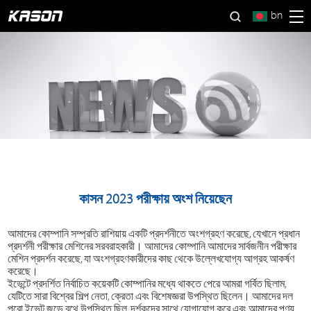
bn
কাসন 2023 পরীক্ষায় অংশ নিয়েছেন
আমাদের কোম্পানি সম্প্রতি রাশিয়ায় একটি প্রদর্শনীতে অংশগ্রহণ করেছে, যেখানে প্রধান
প্রদর্শনী পরীক্ষার মেশিনের সরবরাহকারী। আমাদের কোম্পানি আমাদের সার্বজনীন পরীক্ষার
মেশিন প্রদর্শন করেছে, যা অংশগ্রহণকারীদের কাছ থেকে উল্লেখযোগ্য আগ্রহ আকর্ষণ
করেছে।
ইভেন্টে প্রদর্শিত নির্বাচিত কয়েকটি কোম্পানির মধ্যে থাকতে পেরে আমরা গর্বিত ছিলাম,
যেটিতে সারা বিশ্বের শিল্প নেতা, ক্রেতা এবং বিশেষজ্ঞরা উপস্থিত ছিলেন। আমাদের দল
পুরো ইভেন্ট জুড়ে বুথে উপস্থিত ছিল, দর্শকদের সাথে যোগাযোগ করে এবং আমাদের পণ্য