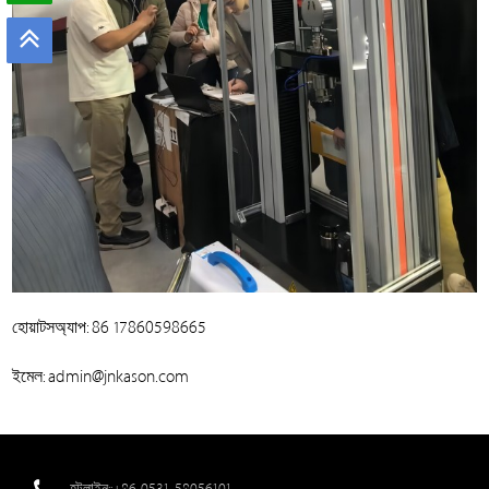
হোয়াটসঅ্যাপ: 86 17860598665
ইমেল: admin@jnkason.com
হটলাইন::+86-0531-58056101