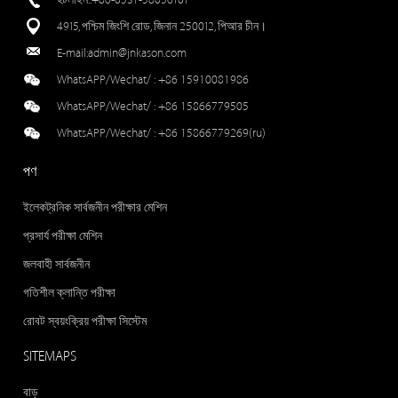
4915, পশ্চিম জিংশি রোড, জিনান 250012, পিআর চীন।
E-mail:
admin@jnkason.com
WhatsAPP/Wechat/ :
+86 15910081986
WhatsAPP/Wechat/ :
+86 15866779505
WhatsAPP/Wechat/ :
+86 15866779269(ru)
পণ
ইলেকট্রনিক সার্বজনীন পরীক্ষার মেশিন
প্রসার্য পরীক্ষা মেশিন
জলবাহী সার্বজনীন
গতিশীল ক্লান্তি পরীক্ষা
রোবট স্বয়ংক্রিয় পরীক্ষা সিস্টেম
SITEMAPS
বাড়