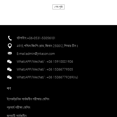
শেষ পৃষ্ঠা
হটলাইন::+86-0531-58056101
4915, পশ্চিম জিংশি রোড, জিনান 250012, পিআর চীন।
E-mail:
admin@jnkason.com
WhatsAPP/Wechat/ :
+86 15910081986
WhatsAPP/Wechat/ :
+86 15866779505
WhatsAPP/Wechat/ :
+86 15866779269(ru)
পণ
ইলেকট্রনিক সার্বজনীন পরীক্ষার মেশিন
প্রসার্য পরীক্ষা মেশিন
জলবাহী সার্বজনীন