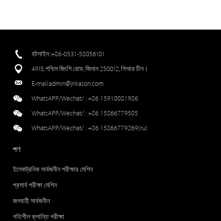
হটলাইন::+86-0531-58056101
4915, পশ্চিম জিংশি রোড, জিনান 250012, পিআর চীন।
E-mail:
admin@jnkason.com
WhatsAPP/Wechat/ :
+86 15910081986
WhatsAPP/Wechat/ :
+86 15866779505
WhatsAPP/Wechat/ :
+86 15866779269(ru)
পণ
ইলেকট্রনিক সার্বজনীন পরীক্ষার মেশিন
প্রসার্য পরীক্ষা মেশিন
জলবাহী সার্বজনীন
গতিশীল ক্লান্তি পরীক্ষা