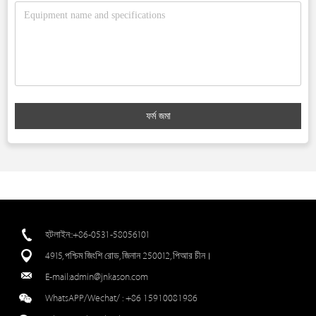
ফর্ম জমা
হটলাইন::+86-0531-58056101
4915, পশ্চিম জিংশি রোড, জিনান 250012, পিআর চীন।
E-mail:
admin@jnkason.com
WhatsAPP/Wechat/ :
+86 15910081986