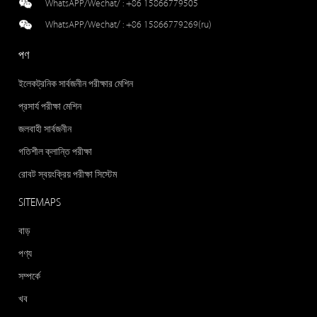
WhatsAPP/Wechat/ :
+86 15866779505
WhatsAPP/Wechat/ :
+86 15866779269(ru)
পণ
ইলেকট্রনিক সার্বজনীন পরীক্ষার মেশিন
প্রসার্য পরীক্ষা মেশিন
জলবাহী সার্বজনীন
গতিশীল ক্লান্তি পরীক্ষা
রোবট স্বয়ংক্রিয় পরীক্ষা সিস্টেম
SITEMAPS
বাড়
পণ্য
সম্পর্কে
খব