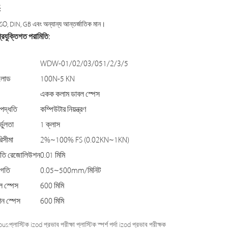
:
SO, DIN, GB এবং অন্যান্য আন্তর্জাতিক মান।
প্রযুক্তিগত পরামিতি:
WDW-01/02/03/051/2/3/5
চ লোড
100N-5 KN
একক কলাম ডাবল স্পেস
ণ পদ্ধতি
কম্পিউটার নিয়ন্ত্রণ
্ভুলতা
1 ক্লাস
িসীমা
2%~100% FS (0.02KN~1KN)
যুতি রেজোলিউশন
0.01 মিমি
 গতি
0.05~500mm/মিনিট
ল স্পেস
600 মিমি
শন স্পেস
600 মিমি
ous:
প্লাস্টিক izod প্রভাব পরীক্ষা প্লাস্টিক স্পর্শ পর্দা izod প্রভাব পরীক্ষক