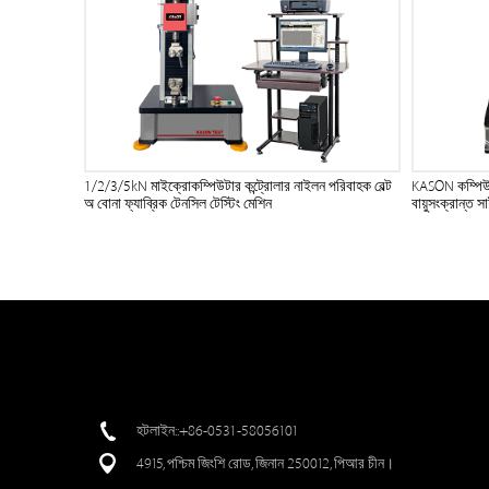
1/2/3/5kN মাইক্রোকম্পিউটার কন্ট্রোলার নাইলন পরিবাহক বেল্ট
KASON কম্পিউটার
অ বোনা ফ্যাব্রিক টেনসিল টেস্টিং মেশিন
বায়ুসংক্রান্ত 
হটলাইন::+86-0531-58056101
4915, পশ্চিম জিংশি রোড, জিনান 250012, পিআর চীন।