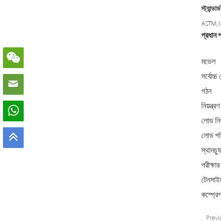
স্ট্যান্ডার্ড
ASTM, I
প্রধান 
মডেল
সর্বোচ্
গঠন
নিয়ন্ত্র
লোড নির
লোড পর
স্থানচ্
পরীক্ষার
টেনসাই
কম্প্রে
Previ