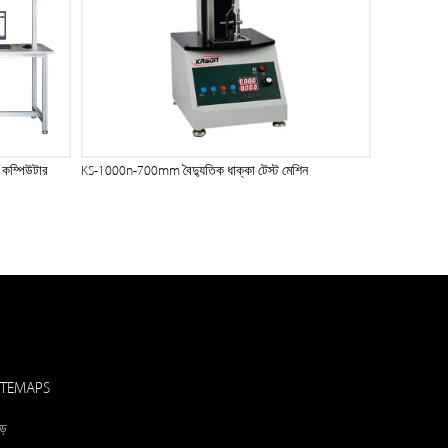
 কম্পিউটার
KS-1000n-700mm বৈদ্যুতিক ধাক্কা টেস্ট মেশিন
ITEMAPS
ড়