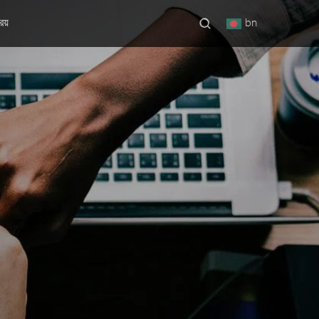
িয়
bn