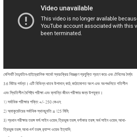
মেশিনটি বৈদ্যুতিন-হাইড্রোলিক সার্ভো স্বয়ংক্রিয় নিয়ন্ত্রণ প্রযুক্তি গ্রহণ করে এবং টেবিলের দৈর্ঘ্য
3.6 মিটার পর্যন্ত। এটি বিভিন্ন ধাতব উপাদান, কাঠ, কাঠামোগত অংশ এবং অংশগুলিতে গতিশীল
এবং স্থিতিশীল বৈশিষ্ট্য পরীক্ষা এবং ক্লান্তি জীবন পরীক্ষার জন্য উপযুক্ত।
1) সর্বাধিক পরীক্ষার শক্তি: +/- 250 কেএন;
2) অ্যাকুয়েটরের সর্বাধিক স্থানচ্যুতি: ± 125 মিমি;
3) প্রধান পরীক্ষার তরঙ্গ ফর্ম: সাইন ওয়েভ, ত্রিভুজ তরঙ্গ, বর্গাকার তরঙ্গ, অর্ধ সাইন ওয়েভ, আধা-
ত্রিভুজ তরঙ্গ, আধা-বর্গ তরঙ্গ, র‌্যাম্প ওয়েভ ইত্যাদি;