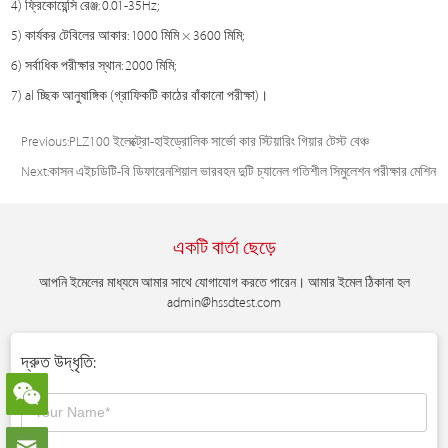
4) ফ্রিকোয়েন্সি রেঞ্জ: 0.01-35Hz;
5) কার্যকর টেবিলের আকার: 1000 মিমি × 3600 মিমি;
6) সর্বাধিক পরীক্ষার স্থান: 2000 মিমি;
7) al চ্ছিক আনুষাঙ্গিক (গ্রাফিকটি কাঠের বাঁকানো পরীক্ষা)।
Previous:
PLZ100 ইলেক্ট্রো-হাইড্রোলিক সার্ভো কার স্টিয়ারিং গিয়ার টেস্ট বেঞ্চ
Next:
কাসন এইচডিটি-বি ডিফারেনশিয়াল ভারবহন দুটি চ্যানেল গতিশীল সিমুলেশন পরীক্ষার মেশিন
একটি বার্তা ছেড়ে
আপনি ইমেলের মাধ্যমে আমার সাথে যোগাযোগ করতে পারেন। আমার ইমেল ঠিকানা হল
admin@hssdtest.com
দ্রুত উদ্ধৃতি: