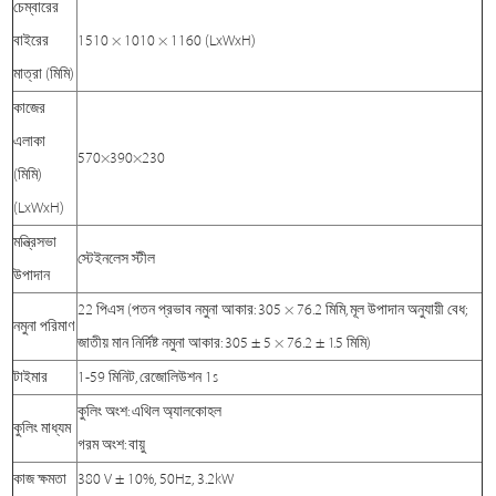
চেম্বারের
বাইরের
1510 × 1010 × 1160 (LxWxH)
মাত্রা (মিমি)
কাজের
এলাকা
570×390×230
(মিমি)
(LxWxH)
মন্ত্রিসভা
স্টেইনলেস স্টীল
উপাদান
22 পিএস (পতন প্রভাব নমুনা আকার: 305 × 76.2 মিমি, মূল উপাদান অনুযায়ী বেধ;
নমুনা পরিমাণ
জাতীয় মান নির্দিষ্ট নমুনা আকার: 305 ± 5 × 76.2 ± 1.5 মিমি)
টাইমার
1-59 মিনিট, রেজোলিউশন 1s
কুলিং অংশ: এথিল অ্যালকোহল
কুলিং মাধ্যম
গরম অংশ: বায়ু
কাজ ক্ষমতা
380 V ± 10%, 50Hz, 3.2kW