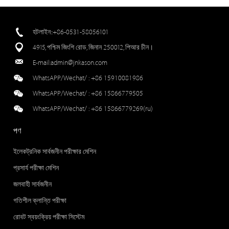
হটলাইন::+86-0531-58056101
4915, পশ্চিম জিংশি রোড, জিনান 250012, পিআর চীন।
E-mail:
admin@jnkason.com
WhatsAPP/Wechat/ :
+86 15910081986
WhatsAPP/Wechat/ :
+86 15866779505
WhatsAPP/Wechat/ :
+86 15866779269(ru)
পণ
ইলেকট্রনিক সার্বজনীন পরীক্ষার মেশিন
প্রসার্য পরীক্ষা মেশিন
জলবাহী সার্বজনীন
গতিশীল ক্লান্তি পরীক্ষা
রোবট স্বয়ংক্রিয় পরীক্ষা সিস্টেম