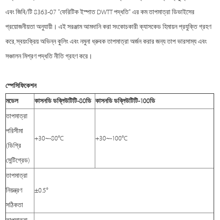
এবং জিবি/টি 8363-07 "ফেরিটিক ইস্পাত DWTT পদ্ধতি" এর কম তাপমাত্রা ডিভাইসের
প্রয়োজনীয়তা অনুযায়ী। এই সরঞ্জাম আমদানি করা সংকোচকারী ক্যাসকেড হিমায়ন প্রযুক্তি গ্রহণ
করে, স্বয়ংক্রিয় অভিন্ন কুলিং এবং নমুনা ধ্রুবক তাপমাত্রা অর্জন করার জন্য তাপ ভারসাম্য এবং
সঞ্চালন মিশ্রণ পদ্ধতি নীতি গ্রহণ করে।
স্পেসিফিকেশন
মডেল
কাসন
ডি ডব্লিউ
টিটি
-
8
0
ডি
কাসন
ডি ডব্লিউ
টিটি
-
10
0
ডি
তাপমাত্রা
পরিসীমা
+30~-80℃
+30~-100℃
(ডিগ্রি
সেন্টিগ্রেড)
তাপমাত্রা
নিয়ন্ত্রণ
±0.5°
সঠিকতা