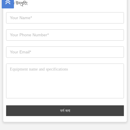
দ্রুত উদ্ধৃতি:
ফর্ম জমা