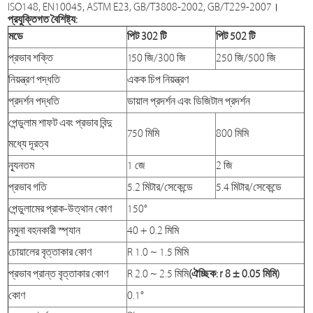
ISO148, EN10045, ASTM E23, GB/T3808-2002, GB/T229-2007।
প্রযুক্তিগত বৈশিষ্ট্য:
মডে
পিট 302 টি
পিট 502 টি
প্রভাব শক্তি
150 জি/300 জি
250 জি/500 জি
নিয়ন্ত্রণ পদ্ধতি
একক চিপ নিয়ন্ত্রণ
প্রদর্শন পদ্ধতি
ডায়াল প্রদর্শন এবং ডিজিটাল প্রদর্শন
পেন্ডুলাম শাফট এবং প্রভাব বিন্দু
750 মিমি
800 মিমি
মধ্যে দূরত্ব
ন্যূনতম
1 জে
2 জি
প্রভাব গতি
5.2 মিটার/সেকেন্ডে
5.4 মিটার/সেকেন্ডে
পেন্ডুলামের প্রাক-উত্থান কোণ
150°
নমুনা বহনকারী স্প্যান
40 + 0.2 মিমি
চোয়ালের বৃত্তাকার কোণ
R 1.0 ~ 1.5 মিমি
প্রভাব প্রান্ত বৃত্তাকার কোণ
R 2.0 ~ 2.5 মিমি
(ঐচ্ছিক: r 8 ± 0.05 মিমি)
কোণ
0.1°