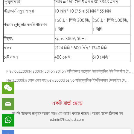
পেন্ডুলাম টর্চ
মিটার = 160.7695 এন.ম 80.3848 এন.ম
স্ট্যান্ডার্ড নমুনা মাত্রা
10 মিমি * 10 (7.5 বা 5) মিমি * 55 মিমি
150 J, 1 পিসি; 300 জি,
250 J, 1 পিসি; 500 জি,
প্রভাব পেন্ডুলাম কনফিগারেশন
1 পিসি
1 পিসি
বিদ্যুৎ
3phs, 380V, 50Hz
মাত্র
2124 মিমি * 600 মিমি * 1340 মিমি
নেট ওজন
480 কেজি
610 কেজি
Previous:
200KN 300KN 20Ton 30Ton কম্পিউটার কন্ট্রোল ইলেকট্রনিক ইউনিভার্সাল টেস্টিং মেশিন
Next:
2000kn লোড সেল সহ wew2000d servo হাইড্রোলিক ইউনিভার্সাল টেনসাইল টেস্টিং মেশিন
একটি বার্তা ছেড়ে
আপনি ইমেলের মাধ্যমে আমার সাথে যোগাযোগ করতে পারেন। আমার ইমেল ঠিকানা হল
admin@hssdtest.com