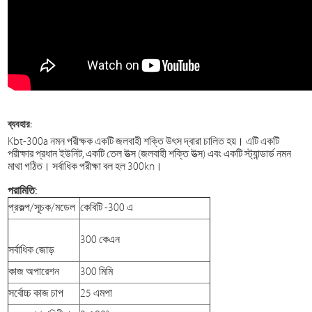
ব্যবহার:
Kbt-300a নমন পরীক্ষক একটি জলবাহী শক্তি উৎস দ্বারা চালিত হয়। এটি একটি
পরীক্ষার প্রধান ইউনিট, একটি তেল উত্স (জলবাহী শক্তি উত্স) এবং একটি স্ট্যান্ডার্ড নমন
মাথা গঠিত। সর্বাধিক পরীক্ষা বল হল 300kn।
পরামিতি:
প্রকল্প/সূচক/মডেল
কেবিটি -300 এ
300 কেএন
সর্বাধিক জোড়
কাজ অপারেশন
300 মিমি
সর্বোচ্চ কাজ চাপ
25 এমপা