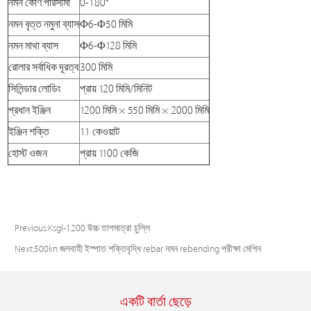
নমন কোণ পরিসীমা
0-180°
নমন বৃত্ত নমুনা ব্যাস
Φ6-Φ50 মিমি
নমন মাথা ব্যাস
Φ6-Φ128 মিমি
রোলার সর্বাধিক দূরত্ব
300 মিমি
সিলিন্ডার লোডিং
প্রায় 120 মিমি/মিনিট
প্রধান ইঞ্জিন
1200 মিমি × 550 মিমি × 2000 মিমি
ইঞ্জিন শক্তি
1.1 কেওয়াট
হোস্ট ওজন
প্রায় 1100 কেজি
Previous:
Ksgl-1200 উচ্চ তাপমাত্রা চুল্লি
Next:
500kn জলবাহী ইস্পাত শক্তিবৃদ্ধি rebar নমন rebending পরীক্ষা মেশিন
একটি বার্তা ছেড়ে