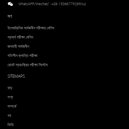
WhatsAPP/Wechat/ :
+86 15866779269(ru)
পণ
ইলেকট্রনিক সার্বজনীন পরীক্ষার মেশিন
প্রসার্য পরীক্ষা মেশিন
জলবাহী সার্বজনীন
গতিশীল ক্লান্তি পরীক্ষা
রোবট স্বয়ংক্রিয় পরীক্ষা সিস্টেম
SITEMAPS
বাড়
পণ্য
সম্পর্কে
খব
ভিডি