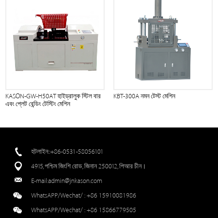
KASON-GW-H50AT হাইড্রালুক স্টিল বার
KBT-300A নমন টেস্ট মেশিন
এবং প্লেট বেন্ডিং টেস্টিং মেশিন
হটলাইন::+86-0531-58056101
4915, পশ্চিম জিংশি রোড, জিনান 250012, পিআর চীন।
E-mail:
admin@jnkason.com
WhatsAPP/Wechat/ :
+86 15910081986
WhatsAPP/Wechat/ :
+86 15866779505