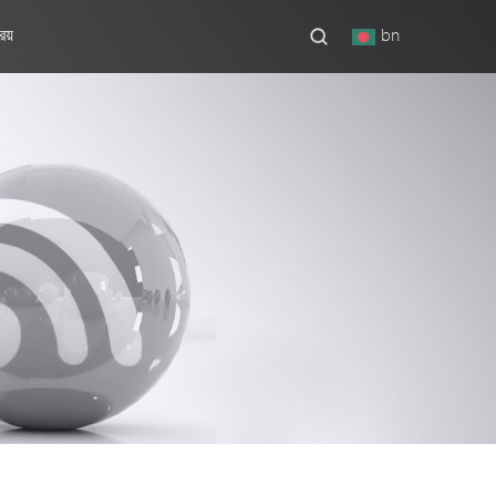
িয়
bn