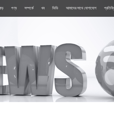
াড়
পণ্য
সম্পর্কে
খব
ভিডি
আমাদের সাথে যোগাযোগ
প্রতিক্র