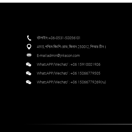
হটলাইন::+86-0531-58056101
4915, পশ্চিম জিংশি রোড, জিনান 250012, পিআর চীন।
E-mail:
admin@jnkason.com
WhatsAPP/Wechat/ :
+86 15910081986
WhatsAPP/Wechat/ :
+86 15866779505
WhatsAPP/Wechat/ :
+86 15866779269(ru)