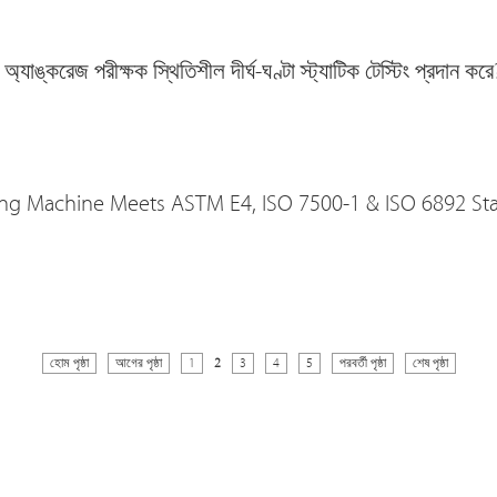
্করেজ পরীক্ষক স্থিতিশীল দীর্ঘ-ঘণ্টা স্ট্যাটিক টেস্টিং প্রদান করে
ng Machine Meets ASTM E4, ISO 7500-1 & ISO 6892 Stan
হোম পৃষ্ঠা
আগের পৃষ্ঠা
1
2
3
4
5
পরবর্তী পৃষ্ঠা
শেষ পৃষ্ঠা