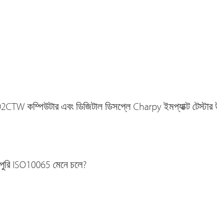
্পিউটার এবং ডিজিটাল ডিসপ্লে Charpy ইমপ্যাক্ট টেস্টার উচ্চতর
ুরোপুরি ISO10065 মেনে চলে?