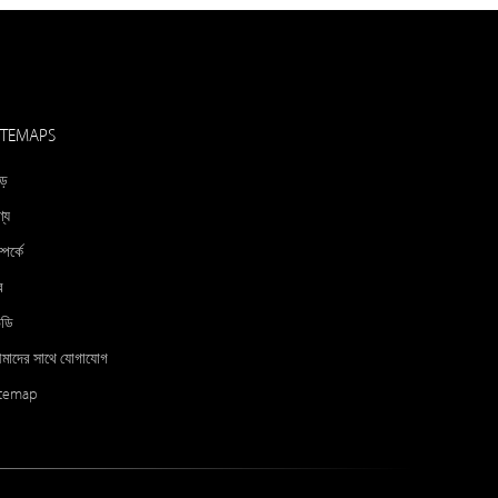
ITEMAPS
ড়
্য
্পর্কে
ব
িডি
মাদের সাথে যোগাযোগ
itemap