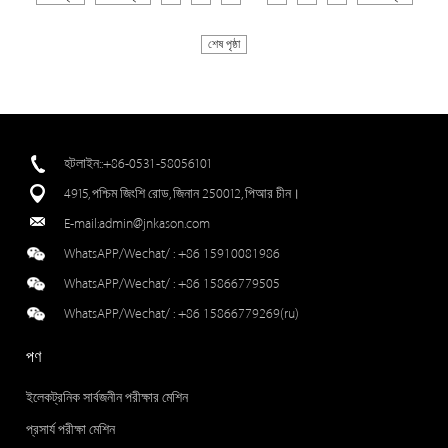
শেষ পৃষ্ঠা
হটলাইন::+86-0531-58056101
4915, পশ্চিম জিংশি রোড, জিনান 250012, পিআর চীন।
E-mail:
admin@jnkason.com
WhatsAPP/Wechat/ :
+86 15910081986
WhatsAPP/Wechat/ :
+86 15866779505
WhatsAPP/Wechat/ :
+86 15866779269(ru)
পণ
ইলেকট্রনিক সার্বজনীন পরীক্ষার মেশিন
প্রসার্য পরীক্ষা মেশিন